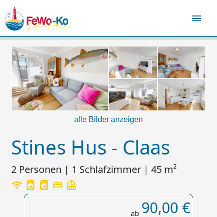
menu
alle Bilder anzeigen
Stines Hus - Claas
2 Personen | 1 Schlafzimmer | 45 m²
wifi
local_laundry_service
local_laundry_service
bed
balcony
90,00 €
ab