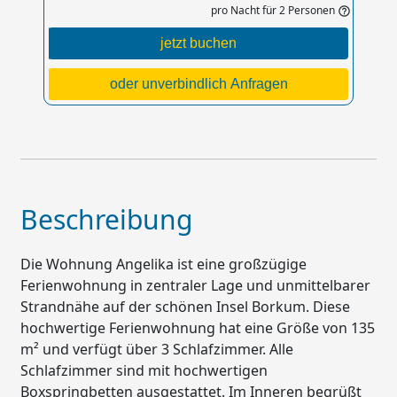
pro Nacht für 2 Personen
help_outline
jetzt buchen
oder unverbindlich Anfragen
Beschreibung
Die Wohnung Angelika ist eine großzügige
Ferienwohnung in zentraler Lage und unmittelbarer
Strandnähe auf der schönen Insel Borkum. Diese
hochwertige Ferienwohnung hat eine Größe von 135
m² und verfügt über 3 Schlafzimmer. Alle
Schlafzimmer sind mit hochwertigen
Boxspringbetten ausgestattet. Im Inneren begrüßt