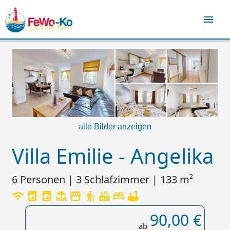
menu
alle Bilder anzeigen
Villa Emilie - Angelika
6 Personen | 3 Schlafzimmer | 133 m²
wifi
local_laundry_service
local_laundry_service
deck
storefront
elderly
hot_tub
bed
bathtub
90,00 €
ab