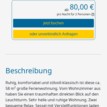
80,00 €
ab
pro Nacht für 2 Personen
help_outline
jetzt buchen
oder unverbindlich Anfragen
Beschreibung
Ruhig, komfortabel und stilvoll-klassisch ist diese ca.
58 m² große Ferienwohnung. Vom Wohnzimmer aus
haben Sie einen traumhaften direkten Blick auf den
Leuchtturm. Sehr helle und ruhige Wohnung. Zwei
bequeme Relax- Sessel mit Verstellfunktionen laden