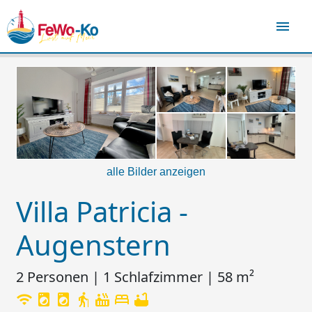
menu
alle Bilder anzeigen
Villa Patricia -
Augenstern
2 Personen | 1 Schlafzimmer | 58 m²
wifi
local_laundry_service
local_laundry_service
elderly
hot_tub
bed
bathtub