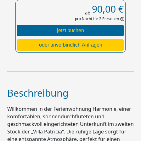
90,00 €
ab
pro Nacht für 2 Personen
help_outline
jetzt buchen
oder unverbindlich Anfragen
Beschreibung
Willkommen in der Ferienwohnung Harmonie, einer
komfortablen, sonnendurchfluteten und
geschmackvoll eingerichteten Unterkunft im zweiten
Stock der „Villa Patricia“. Die ruhige Lage sorgt für
eine entspannte Atmosphäre, perfekt für einen