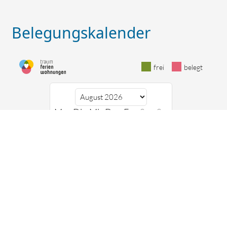
Belegungskalender
frei
belegt
Mo
Di
Mi
Do
Fr
Sa
So
1
2
3
4
5
6
7
8
9
10
11
12
13
14
15
16
17
18
19
20
21
22
23
24
25
26
27
28
29
30
31
Ferienwohnung Villa Patricia Harmonie
auf Traum-
Ferienwohnungen.de