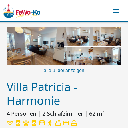
menu
alle Bilder anzeigen
Villa Patricia -
Harmonie
4 Personen | 2 Schlafzimmer | 62 m²
wifi
local_laundry_service
pets
local_laundry_service
storefront
elderly
hot_tub
bed
balcony